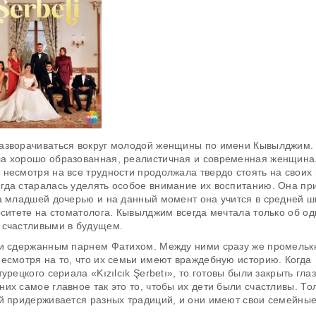
разворачиваться вокруг молодой женщины по имени Кывылджим.
ла хорошо образованная, реалистичная и современная женщина
несмотря на все трудности продолжала твердо стоять на своих 
гда старалась уделять особое внимание их воспитанию. Она пр
а младшей дочерью и на данный момент она учится в средней ш
рситете на стоматолога. Кывылджим всегда мечтала только об од
 счастливыми в будущем.
м и сдержанным парнем Фатихом. Между ними сразу же промельк
есмотря на то, что их семьи имеют враждебную историю. Когда
рецкого сериала «Kızılcık Şerbetı», то готовы были закрыть гла
х самое главное так это то, чтобы их дети были счастливы. То
ей придерживается разных традиций, и они имеют свои семейны