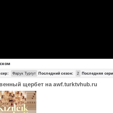
сском
сер:
Фарук Тургут
Последний сезон:
2
Последняя сери
енный щербет на awf.turktvhub.ru