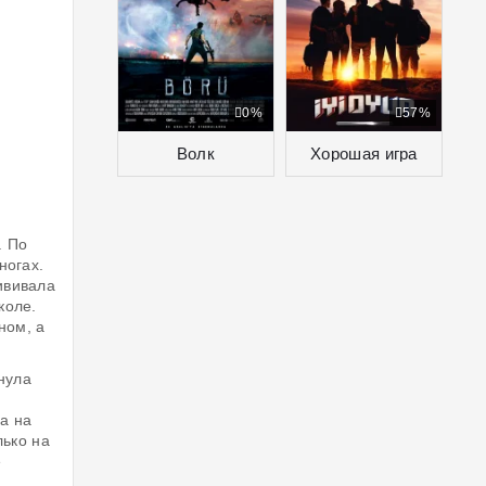
0%
57%
Волк
Хорошая игра
. По
ногах.
ививала
коле.
ном, а
нула
за на
лько на
е