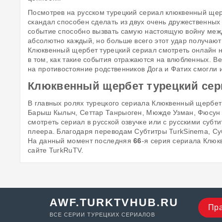
Посмотрев на русском турецкий сериал клюквенный щерб
скандал способен сделать из двух очень дружественных 
событие способно вызвать самую настоящую войну межд
абсолютно каждый, но больше всего этот удар получаю
Клюквенный щербет турецкий сериал смотреть онлайн н
в том, как такие события отражаются на влюбленных. В
на противостояние родственников Дога и Фатих смогли 
Клюквенный щербет турецкий сери
В главных ролях турецкого сериала Клюквенный щербе
Барыш Кылыч, Сеттар Танрыоген, Мюжде Узман, Фюсун Д
смотреть сериал в русской озвучке или с русскими субт
плеера. Благодаря переводам Субтитры TurkSinema, Субт
На данный момент последняя
66
-я серия сериала Клюк
сайте TurkRuTV.
AWF.TURKTVHUB.RU
Пр
ВСЕ СЕРИИ ТУРЕЦКИХ СЕРИАЛОВ