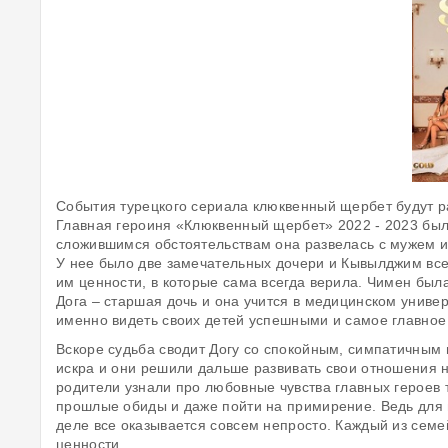
События турецкого сериала клюквенный щербет будут 
Главная героиня «Клюквенный щербет» 2022 - 2023 бы
сложившимся обстоятельствам она развелась с мужем и 
У нее было две замечательных дочери и Кывылджим все
им ценности, в которые сама всегда верила. Чимен был
Дога – старшая дочь и она учится в медицинском униве
именно видеть своих детей успешными и самое главное
Вскоре судьба сводит Догу со спокойным, симпатичны
искра и они решили дальше развивать свои отношения н
родители узнали про любовные чувства главных героев ту
прошлые обиды и даже пойти на примирение. Ведь для ни
деле все оказывается совсем непросто. Каждый из сем
ценности.