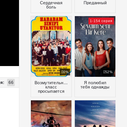
Сердечная
Преданный
боль
1-154 серия
0%
52%
я:
66
Возмутительный
Я полюбил
класс
тебя однажды
просыпается