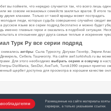
ет вы поймете, что нередко случается так, что всего лишь один
или же совсем незнакомых семейств заклятых врагов. В итоге т
у двумя кланами. Только от такой вражды может пострадать
т молодые люди, которых судьба совершенно случайно сводит вм
а русском языке все серии подряд бесплатно и можно будет убе
едь именно главные герои и оказались в подобной ситуации. Не
испытать в отношении друг друга самые теплые и искренние чувс
ал Турк Ру все серии подряд
т снимались
актёры
: Сыла Туркоглу, Догукан Гюнгёр, Эврим Алас
емирель, Сибель Ташчиоглу. На сайте awf.turktvhub.ru вы може
итрами. Для этого необходимо
выбрать серию и озвучку
в наст
итры DiziMania, SesDizi, AveTurk, Turok1990 сериал приятно см
венный щербет доступна для просмотра в хорошем качестве онл
Размещенные на сайте материалы взяты 
авообладателям
серверах, а только указываем ссылки.