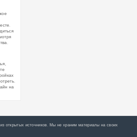
акое
есте.
диться
смотря
тва.
ья,
те
ройках
отреть.
айн на
из открытых источников. Мы не храним материалы на своих